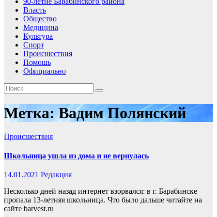
90-летие Барабинского района
Власть
Общество
Медицина
Культура
Спорт
Происшествия
Помошь
Официально
Метка:
Вадим Полянский
Происшествия
Школьница ушла из дома и не вернулась
14.01.2021
Редакция
Несколько дней назад интернет взорвался: в г. Барабинске
пропала 13-летняя школьница. Что было дальше читайте на
сайте barvest.ru