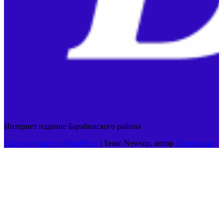
Интернет издание Барабинского района
Сайт работает на WordPress
|
Тема: Newsup, автор
Themeansar