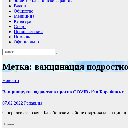
90-летие Барабинского района
Власть
Общество
Медицина
Культура
Спорт
Происшествия
Помошь
Официально
Метка:
вакцинация подростк
Новости
Вакцинируют подростков против COVID-19 в Барабинске
07.02.2022
Редакция
С первого февраля в Барабинском районе стартовала вакцинаци
Полезно