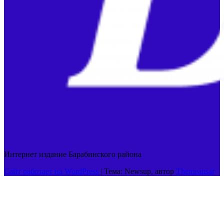
Интернет издание Барабинского района
Сайт работает на WordPress
|
Тема: Newsup, автор
Themeansar