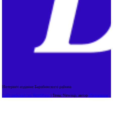
Интернет издание Барабинского района
Сайт работает на WordPress
|
Тема: Newsup, автор
Themeansar