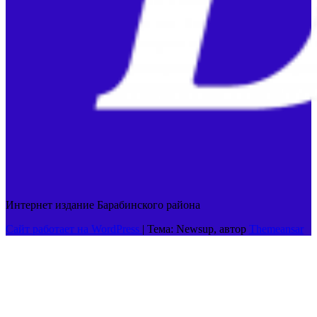
Интернет издание Барабинского района
Сайт работает на WordPress
|
Тема: Newsup, автор
Themeansar