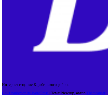
Интернет издание Барабинского района
Сайт работает на WordPress
|
Тема: Newsup, автор
Themeansar