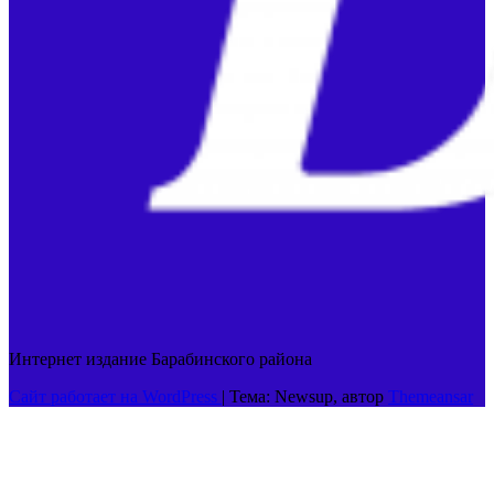
Интернет издание Барабинского района
Сайт работает на WordPress
|
Тема: Newsup, автор
Themeansar