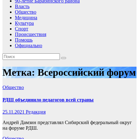
90-летие Барабинского района
Власть
Общество
Медицина
Культура
Спорт
Происшествия
Помошь
Официально
Метка:
Всероссийский форум
Общество
РДШ объединило педагогов всей страны
25.11.2021
Редакция
Андрей Дамзин представлял Сибирский федеральный округ
на форуме РДШ.
Общество