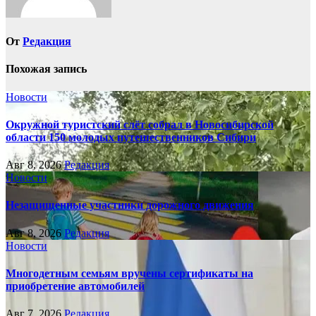
От
Редакция
Похожая запись
Новости
Окружной туристский слёт собрал в Новосибирской
области 150 молодых путешественников Сибири
Авг 8, 2026
Редакция
Новости
Незащищенные участники дорожного движения
Авг 8, 2026
Редакция
Новости
Многодетным семьям вручены сертификаты на
приобретение автомобилей
Авг 7, 2026
Редакция