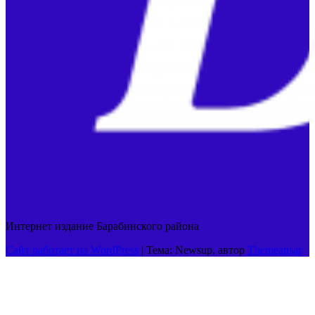
Интернет издание Барабинского района
Сайт работает на WordPress
|
Тема: Newsup, автор
Themeansar