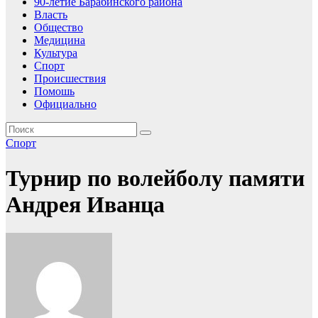
90-летие Барабинского района
Власть
Общество
Медицина
Культура
Спорт
Происшествия
Помошь
Официально
Спорт
Турнир по волейболу памяти
Андрея Иванца