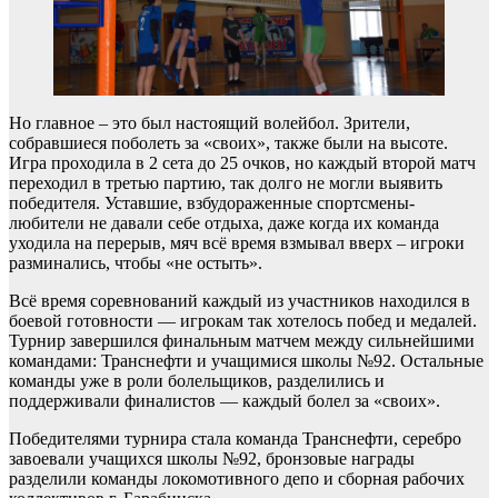
Но главное – это был настоящий волейбол. Зрители,
собравшиеся поболеть за «своих», также были на высоте.
Игра проходила в 2 сета до 25 очков, но каждый второй матч
переходил в третью партию, так долго не могли выявить
победителя. Уставшие, взбудораженные спортсмены-
любители не давали себе отдыха, даже когда их команда
уходила на перерыв, мяч всё время взмывал вверх – игроки
разминались, чтобы «не остыть».
Всё время соревнований каждый из участников находился в
боевой готовности — игрокам так хотелось побед и медалей.
Турнир завершился финальным матчем между сильнейшими
командами: Транснефти и учащимися школы №92. Остальные
команды уже в роли болельщиков, разделились и
поддерживали финалистов — каждый болел за «своих».
Победителями турнира стала команда Транснефти, серебро
завоевали учащихся школы №92, бронзовые награды
разделили команды локомотивного депо и сборная рабочих