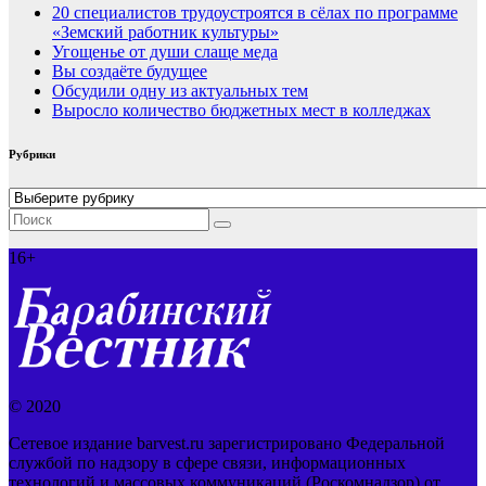
20 специалистов трудоустроятся в сёлах по программе
«Земский работник культуры»
Угощенье от души слаще меда
Вы создаёте будущее
Обсудили одну из актуальных тем
Выросло количество бюджетных мест в колледжах
Рубрики
Рубрики
16+
© 2020
Сетевое издание barvest.ru зарегистрировано Федеральной
службой по надзору в сфере связи, информационных
технологий и массовых коммуникаций (Роскомнадзор) от