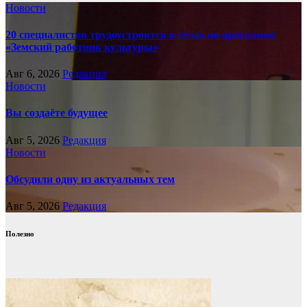
Новости
20 специалистов трудоустроятся в сёлах по программе
«Земский работник культуры»
Авг 6, 2026
Редакция
Новости
Вы создаёте будущее
Авг 5, 2026
Редакция
Новости
Обсудили одну из актуальных тем
Авг 5, 2026
Редакция
Полезно