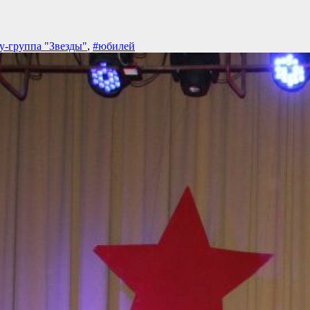
у-группа "Звезды"
,
#юбилей