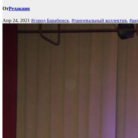
От
Редакция
Апр 24, 2021
#город Барабинск
,
#танцевальный коллектив
,
#шо