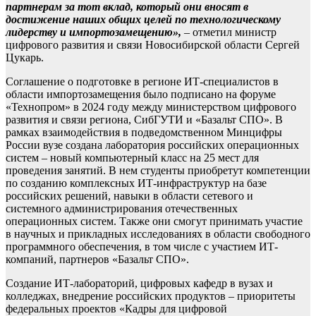
партнерам за тот вклад, который они вносят в
достижение наших общих целей по технологическому
лидерству и импортозамещению»,
– отметил министр
цифрового развития и связи Новосибирской области Сергей
Цукарь.
Соглашение о подготовке в регионе ИТ-специалистов в
области импортозамещения было подписано на форуме
«Технопром» в 2024 году между министерством цифрового
развития и связи региона, СибГУТИ и «Базальт СПО». В
рамках взаимодействия в подведомственном Минцифры
России вузе создана лаборатория российских операционных
систем – новый компьютерный класс на 25 мест для
проведения занятий. В нем студенты приобретут компетенции
по созданию комплексных ИТ-инфраструктур на базе
российских решений, навыки в области сетевого и
системного администрирования отечественных
операционных систем. Также они смогут принимать участие
в научных и прикладных исследованиях в области свободного
программного обеспечения, в том числе с участием ИТ-
компаний, партнеров «Базальт СПО».
Создание ИТ-лабораторий, цифровых кафедр в вузах и
колледжах, внедрение российских продуктов – приоритеты
федеральных проектов «Кадры для цифровой