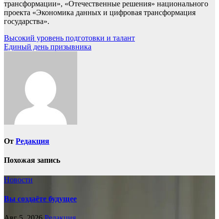
трансформации», «Отечественные решения» национального
проекта «Экономика данных и цифровая трансформация
государства».
Навигация
Высокий уровень подготовки и талант
Единый день призывника
по
записям
От
Редакция
Похожая запись
Новости
Вы создаёте будущее
Авг 5, 2026
Редакция