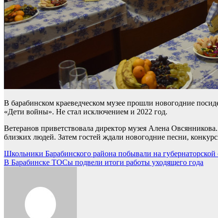
В барабинском краеведческом музее прошли новогодние посид
«Дети войны». Не стал исключением и 2022 год.
Ветеранов приветствовала директор музея Алена Овсянникова.
близких людей. Затем гостей ждали новогодние песни, конкурс
Навигация
Школьники Барабинского района побывали на губернаторской 
В Барабинске ТОСы подвели итоги работы уходящего года
по
записям