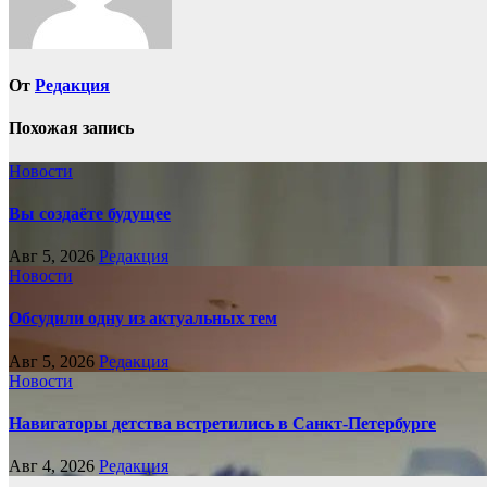
От
Редакция
Похожая запись
Новости
Вы создаёте будущее
Авг 5, 2026
Редакция
Новости
Обсудили одну из актуальных тем
Авг 5, 2026
Редакция
Новости
Навигаторы детства встретились в Санкт-Петербурге
Авг 4, 2026
Редакция