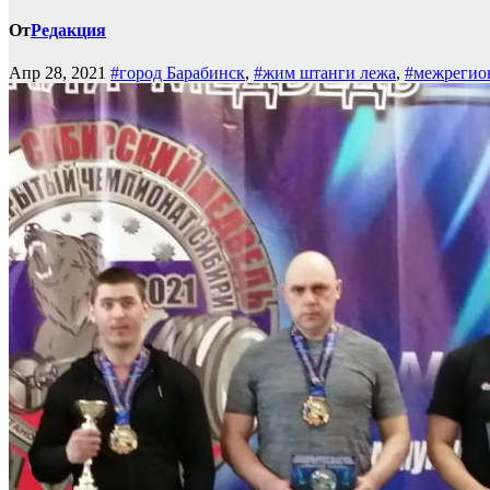
От
Редакция
Апр 28, 2021
#город Барабинск
,
#жим штанги лежа
,
#межрегио