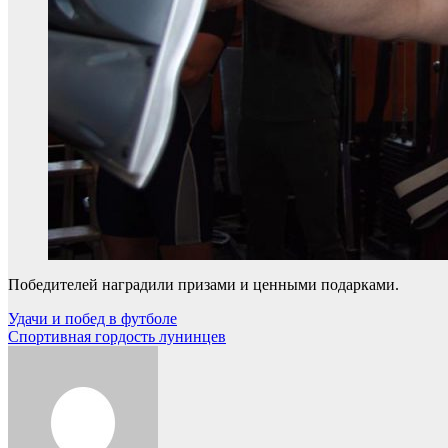
Победителей наградили призами и ценными подарками.
Навигация
Удачи и побед в футболе
Спортивная гордость лунинцев
по
записям