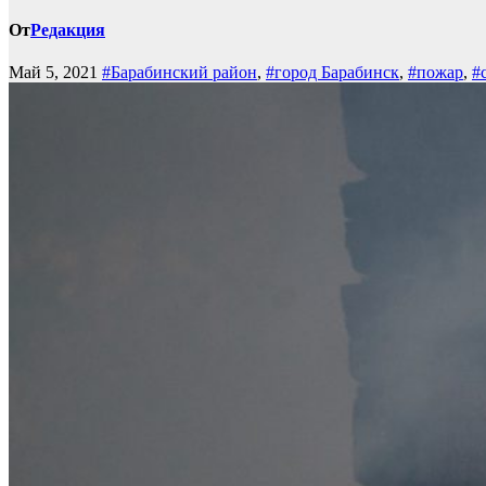
От
Редакция
Май 5, 2021
#Барабинский район
,
#город Барабинск
,
#пожар
,
#