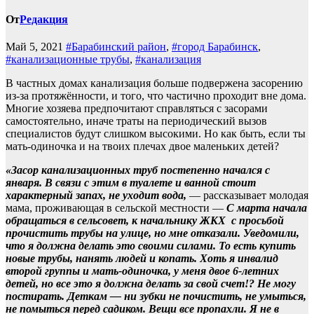
От
Редакция
Май 5, 2021
#Барабинский район
,
#город Барабинск
,
#канализационные трубы
,
#канализация
В частных домах канализация больше подвержена засорению
из-за протяжённости, и того, что частично проходит вне дома.
Многие хозяева предпочитают справляться с засорами
самостоятельно, иначе траты на периодический вызов
специалистов будут слишком высокими. Но как быть, если ты
мать-одиночка и на твоих плечах двое маленьких детей?
«Засор канализационных труб постепенно начался с
января. В связи с этим в туалете и ванной стоит
характерный запах, не уходит вода,
— рассказывает молодая
мама, проживающая в сельской местности —
С марта начала
обращаться в сельсовет, к начальнику ЖКХ с просьбой
прочистить трубы на улице, но мне отказали. Уведомили,
что я должна делать это своими силами. То есть купить
новые трубы, нанять людей и копать. Хоть я инвалид
второй группы и мать-одиночка, у меня двое 6-летних
детей, но все это я должна делать за свой счет!? Не могу
постирать. Деткам — ни зубки не почистить, не умыться,
не помыться перед садиком. Вещи все пропахли. Я не в