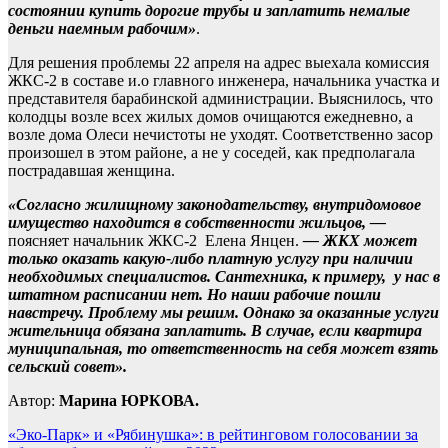
состоянии купить дорогие трубы и заплатить немалые
деньги наемным рабочим»
.
Для решения проблемы 22 апреля на адрес выехала комиссия
ЖКС-2 в составе и.о главного инженера, начальника участка и
представителя барабинской администрации. Выяснилось, что
колодцы возле всех жилых домов очищаются ежедневно, а
возле дома Олеси нечистоты не уходят. Соответственно засор
произошел в этом районе, а не у соседей, как предполагала
пострадавшая женщина.
«Согласно жилищному законодательству, внутридомовое
имущество находится в собственности жильцов, —
поясняет начальник ЖКС-2 Елена Янцен.
— ЖКХ может
только оказать какую-либо платную услугу при наличии
необходимых специалистов. Сантехника, к примеру, у нас в
штатном расписании нет. Но наши рабочие пошли
навстречу. Проблему мы решим. Однако за оказанные услуги
жительница обязана заплатить. В случае, если квартира
муниципальная, то ответственность на себя может взять
сельский совет».
Автор:
Марина ЮРКОВА.
Навигация
«Эко-Парк» и «Рябинушка»: в рейтинговом голосовании за