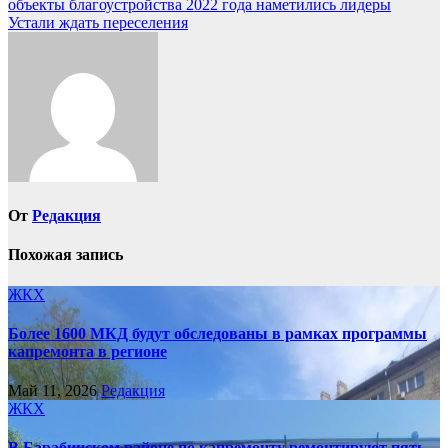
объекты благоустройства 2022 года наметились лидеры
по
Устали ждать переселения
записям
От
Редакция
Похожая запись
ЖКХ
Более 1600 МКД будут обследованы в рамках программы
капремонта в регионе
Май 11, 2026
Редакция
ЖКХ
В Барабинском районе по капремонту ремонтируют пять