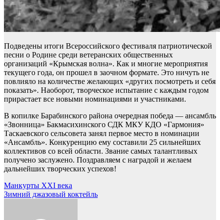
Подведены итоги Всероссийского фестиваля патриотической
песни о Родине среди ветеранских общественных
организаций «Крымская волна». Как и многие мероприятия
текущего года, он прошел в заочном формате. Это ничуть не
повлияло на количестве желающих «других посмотреть и себя
показать». Наоборот, творческое испытание с каждым годом
прирастает все новыми номинациями и участниками.
В копилке Барабинского района очередная победа — ансамбль
«Звонница» Бакмасихинского СДК МКУ КДО «Гармония»
Таскаевского сельсовета занял первое место в номинации
«Ансамбль». Конкуренцию ему составили 25 сильнейших
коллективов со всей области. Звание самых талантливых
получено заслужено. Поздравляем с наградой и желаем
дальнейших творческих успехов!
Навигация
Манкурты XXI века
Зимний джазовый коктейль
по
записям