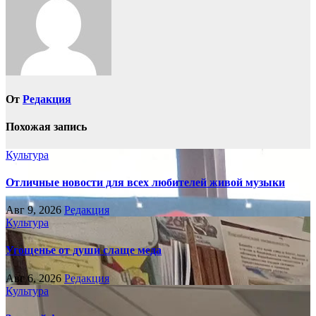
От
Редакция
Похожая запись
Культура
Отличные новости для всех любителей живой музыки
Авг 9, 2026
Редакция
Культура
Угощенье от души слаще меда
Авг 6, 2026
Редакция
Культура