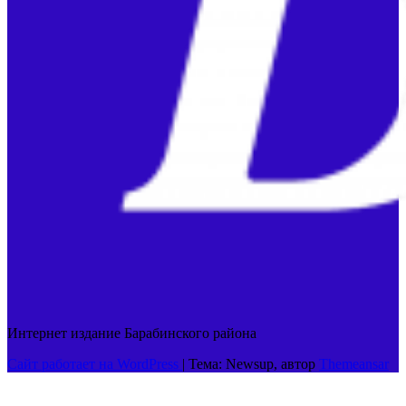
Интернет издание Барабинского района
Сайт работает на WordPress
|
Тема: Newsup, автор
Themeansar