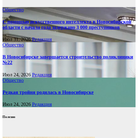
Общество
С помощью искусственного интеллекта в Новосибирской
области с начала года задержано 3 000 преступников
Июл 31, 2026
Редакция
Общество
В Новосибирске завершается строительство поликлиники
№22
Июл 24, 2026
Редакция
Общество
Редкая тройня родилась в Новосибирске
Июл 24, 2026
Редакция
Полезно