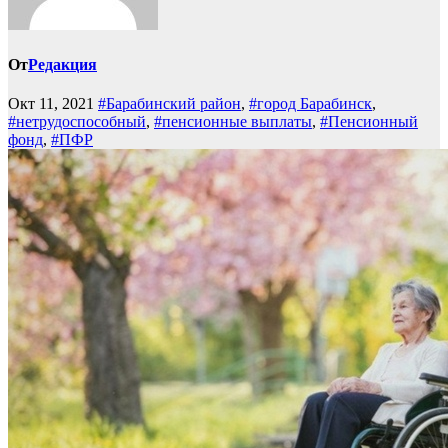
От
Редакция
Окт 11, 2021
#Барабинский район
,
#город Барабинск
,
#нетрудоспособный
,
#пенсионные выплаты
,
#Пенсионный
фонд
,
#ПФР