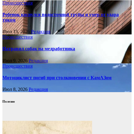
Происшествия
Ребенок коснулся водосточной трубы и умер от удара
током
Июл 15, 2026
Редакция
Происшествия
Натравил собак на медработника
Июл 9, 2026
Редакция
Происшествия
Мотоциклист погиб при столкновении с КамАЗом
Июл 8, 2026
Редакция
Полезно