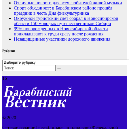
Отличные новости для всех любителей живой музыки
Спорт объединяет: в Барабинском районе прошёл
праздник в честь Дня физкультурника
Окружной туристский слёт собрал в Новосибирской
области 150 молодых путешественников Сибири
99% новорожденных в Новосибирской области
прикладывают к груди сразу после рождения
Незащищенные участники дорожного движения
Рубрики
Рубрики
16+
© 2020
Сетевое издание barvest.ru зарегистрировано Федеральной