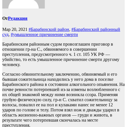
От
Редакция
Мар 20, 2021
#Барабинский район
,
#Барабинский районный
суд
,
#умышленное причинение смерти
Барабинским районным судом провозглашен приговор в
отношении гр-на С., обвиняемого в совершении
преступления, предусмотренного ч. 1 ст. 105 УК РФ —
убийство, то есть умышленное причинение смерти другому
человеку.
Согласно обвинительному заключению, обвиняемый и его
бывшая сожительница находились у него дома в поселке
Барабинского района в состоянии алкогольного опьянения. На
почве ревности потерпевшей из-за измены возлюбленного с
их общей знакомой между ними возникла ссора. Применяя
грубую физическую силу, гр-н С. схватил сожительницу за
волосы, повалил ее на пол и кулаками нанес не менее 12
ударов по голове и телу. Потом взял нож и дважды ударил в
область жизненно-важных органов — груди и живота, в
результате чего потерпевшая скончалась на месте
преступления.