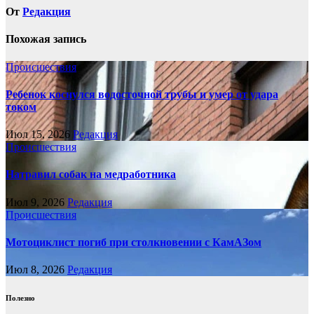
От
Редакция
Похожая запись
Происшествия
Ребенок коснулся водосточной трубы и умер от удара
током
Июл 15, 2026
Редакция
Происшествия
Натравил собак на медработника
Июл 9, 2026
Редакция
Происшествия
Мотоциклист погиб при столкновении с КамАЗом
Июл 8, 2026
Редакция
Полезно