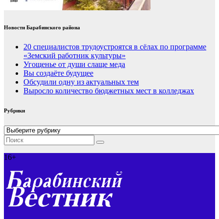
Новости Барабинского района
20 специалистов трудоустроятся в сёлах по программе
«Земский работник культуры»
Угощенье от души слаще меда
Вы создаёте будущее
Обсудили одну из актуальных тем
Выросло количество бюджетных мест в колледжах
Рубрики
Рубрики
16+