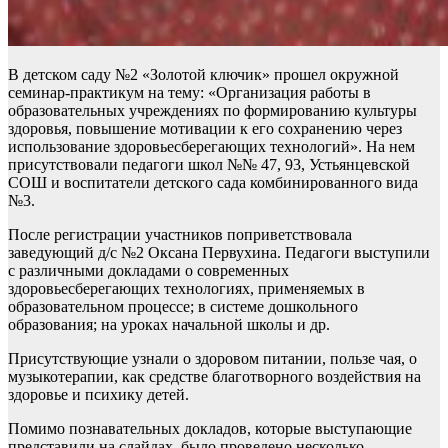
В детском саду №2 «Золотой ключик» прошел окружной
семинар-практикум на тему: «Организация работы в
образовательных учреждениях по формированию культуры
здоровья, повышение мотивации к его сохранению через
использование здоровьесберегающих технологий». На нем
присутствовали педагоги школ №№ 47, 93, Устьянцевской
СОШ и воспитатели детского сада комбинированного вида
№3.
После регистрации участников поприветствовала
заведующий д/с №2 Оксана Первухина. Педагоги выступили
с различными докладами о современных
здоровьесберегающих технологиях, применяемых в
образовательном процессе; в системе дошкольного
образования; на уроках начальной школы и др.
Присутствующие узнали о здоровом питании, пользе чая, о
музыкотерапии, как средстве благотворного воздействия на
здоровье и психику детей.
Помимо познавательных докладов, которые выступающие
представили на слайдах, было проведено несколько