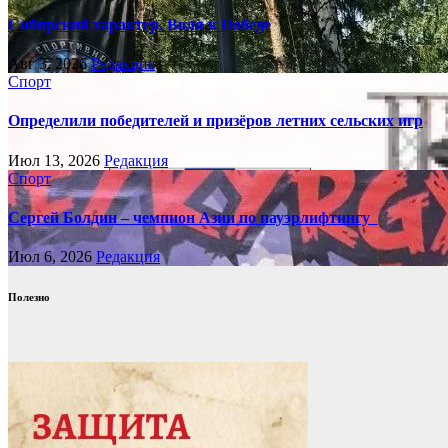
Сибирский характер. Воля к Победе
Авг 3, 2026
Редакция
Спорт
Определили победителей и призёров летних сельских игр
Июл 13, 2026
Редакция
Спорт
Сергей Болдин – чемпион Азии по пауэрлифтингу
Июл 6, 2026
Редакция
Полезно