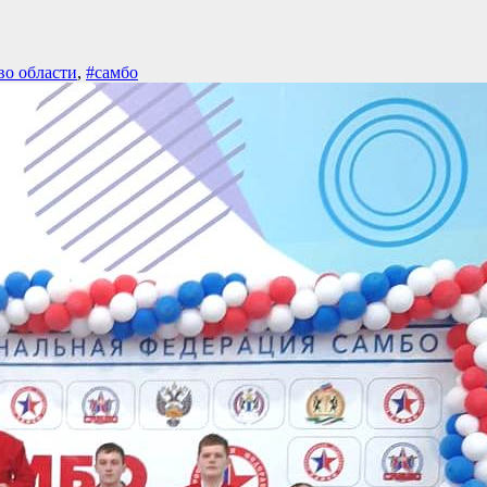
во области
,
#самбо