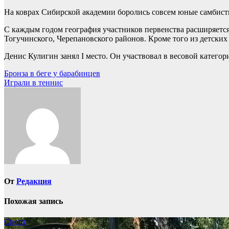
На коврах Сибирской академии боролись совсем юные самбисты.
С каждым годом география участников первенства расширяется.
Тогучинского, Черепановского районов. Кроме того из детски
Денис Кулигин занял I место. Он участвовал в весовой категор
Навигация
Бронза в беге у барабинцев
Играли в теннис
по
записям
От
Редакция
Похожая запись
Спорт