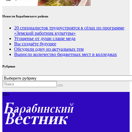
Новости Барабинского района
20 специалистов трудоустроятся в сёлах по программе
«Земский работник культуры»
Угощенье от души слаще меда
Вы создаёте будущее
Обсудили одну из актуальных тем
Выросло количество бюджетных мест в колледжах
Рубрики
Рубрики
16+