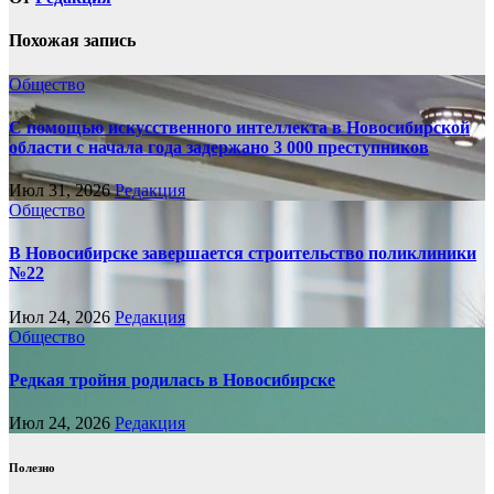
Похожая запись
Общество
С помощью искусственного интеллекта в Новосибирской
области с начала года задержано 3 000 преступников
Июл 31, 2026
Редакция
Общество
В Новосибирске завершается строительство поликлиники
№22
Июл 24, 2026
Редакция
Общество
Редкая тройня родилась в Новосибирске
Июл 24, 2026
Редакция
Полезно