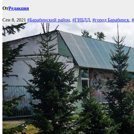
От
Редакция
Сен 8, 2021
#Барабинский район
,
#ГИБДД
,
#город Барабинск
,
#