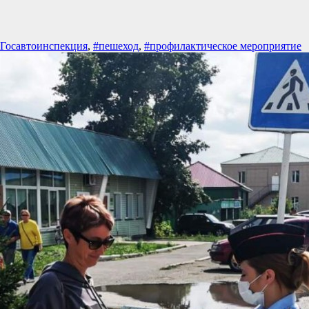
Госавтоинспекция
,
#пешеход
,
#профилактическое мероприятие