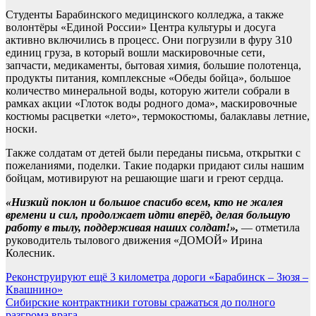
Студенты Барабинского медицинского колледжа, а также
волонтёры «Единой России» Центра культуры и досуга
активно включились в процесс. Они погрузили в фуру 310
единиц груза, в который вошли маскировочные сети,
запчасти, медикаменты, бытовая химия, большие полотенца,
продукты питания, комплексные «Обеды бойца», большое
количество минеральной воды, которую жители собрали в
рамках акции «Глоток воды родного дома», маскировочные
костюмы расцветки «лето», термокостюмы, балаклавы летние,
носки.
Также солдатам от детей были переданы письма, открытки с
пожеланиями, поделки. Такие подарки придают силы нашим
бойцам, мотивируют на решающие шаги и греют сердца.
«Низкий поклон и большое спасибо всем, кто не жалея
времени и сил, продолжает идти вперёд, делая большую
работу в тылу, поддерживая наших солдат!»,
— отметила
руководитель тылового движения «ДОМОЙ» Ирина
Колесник.
Навигация
Реконструируют ещё 3 километра дороги «Барабинск – Зюзя –
Квашнино»
по
Сибирские контрактники готовы сражаться до полного
разгрома врага