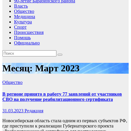
90-летие Барабинского района
Власть
Общество
Медицина
Культура
Спорт
Происшествия
Помошь
Официально
Месяц:
Март 2023
Общество
В регионе принято в работу 77 заявлений от участников
СВО на получение реабилитационного сертификата
31.03.2023
Редакция
Новосибирская область стала одним из первых субъектов РФ,
где приступили к реализации Губернаторского проекта