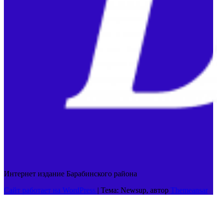
Интернет издание Барабинского района
Сайт работает на WordPress
|
Тема: Newsup, автор
Themeansar