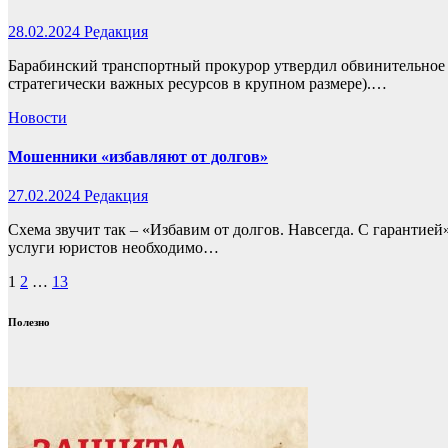
28.02.2024
Редакция
Барабинский транспортный прокурор утвердил обвинительное з
стратегически важных ресурсов в крупном размере).…
Новости
Мошенники «избавляют от долгов»
27.02.2024
Редакция
Схема звучит так – «Избавим от долгов. Навсегда. С гарантией
услуги юристов необходимо…
Пагинация
1
2
…
13
записей
Полезно