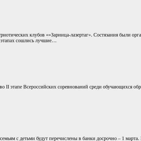
риотических клубов «»Зарница-лазертаг». Состязания были орг
и этапах сошлись лучшие…
 во II этапе Всероссийских соревнований среди обучающихся о
я семьям с детьми будут перечислены в банки досрочно – 1 март