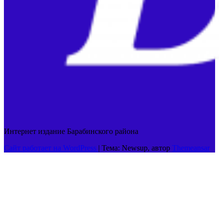
Интернет издание Барабинского района
Сайт работает на WordPress
|
Тема: Newsup, автор
Themeansar