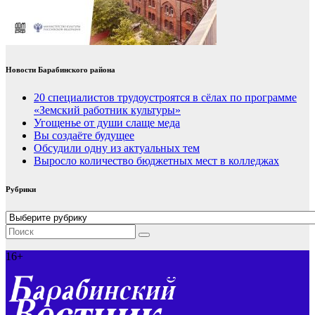
Новости Барабинского района
20 специалистов трудоустроятся в сёлах по программе
«Земский работник культуры»
Угощенье от души слаще меда
Вы создаёте будущее
Обсудили одну из актуальных тем
Выросло количество бюджетных мест в колледжах
Рубрики
Рубрики
16+