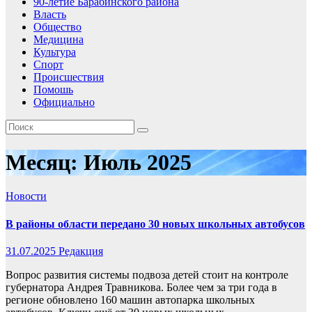
90-летие Барабинского района
Власть
Общество
Медицина
Культура
Спорт
Происшествия
Помошь
Официально
Месяц:
Июль 2025
Новости
В районы области передано 30 новых школьных автобусов
31.07.2025
Редакция
Вопрос развития системы подвоза детей стоит на контроле
губернатора Андрея Травникова. Более чем за три года в
регионе обновлено 160 машин автопарка школьных