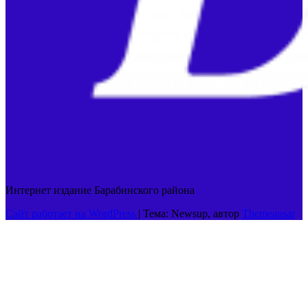
Интернет издание Барабинского района
Сайт работает на WordPress
|
Тема: Newsup, автор
Themeansar