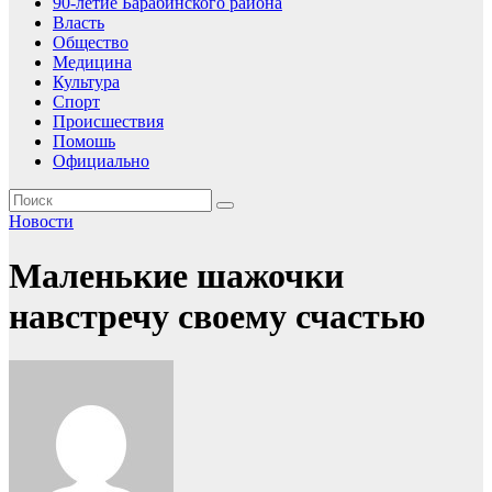
90-летие Барабинского района
Власть
Общество
Медицина
Культура
Спорт
Происшествия
Помошь
Официально
Новости
Маленькие шажочки
навстречу своему счастью