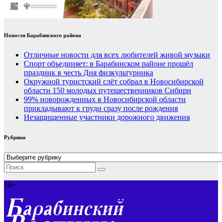
Новости Барабинского района
Отличные новости для всех любителей живой музыки
Спорт объединяет: в Барабинском районе прошёл
праздник в честь Дня физкультурника
Окружной туристский слёт собрал в Новосибирской
области 150 молодых путешественников Сибири
99% новорожденных в Новосибирской области
прикладывают к груди сразу после рождения
Незащищенные участники дорожного движения
Рубрики
Рубрики
16+