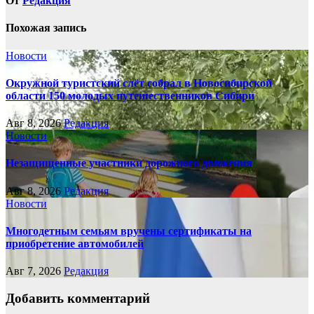
От
Редакция
Похожая запись
Новости
Окружной туристский слёт собрал в Новосибирской
области 150 молодых путешественников Сибири
Авг 8, 2026
Редакция
Новости
Незащищенные участники дорожного движения
Авг 8, 2026
Редакция
Новости
Многодетным семьям вручены сертификаты на
приобретение автомобилей
Авг 7, 2026
Редакция
Добавить комментарий