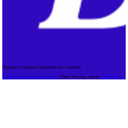
Интернет издание Барабинского района
Сайт работает на WordPress
|
Тема: Newsup, автор
Themeansar