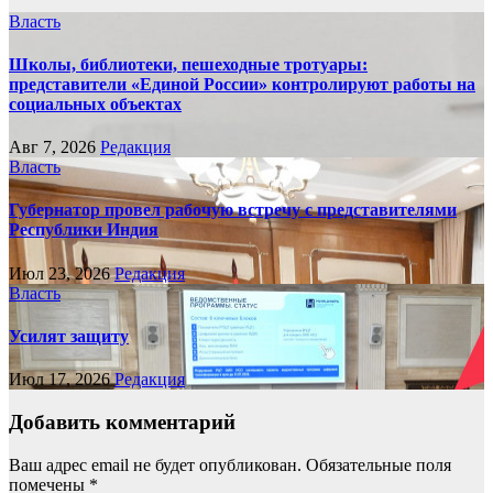
Власть
Школы, библиотеки, пешеходные тротуары:
представители «Единой России» контролируют работы на
социальных объектах
Авг 7, 2026
Редакция
Власть
Губернатор провел рабочую встречу с представителями
Республики Индия
Июл 23, 2026
Редакция
Власть
Усилят защиту
Июл 17, 2026
Редакция
Добавить комментарий
Ваш адрес email не будет опубликован.
Обязательные поля
помечены
*