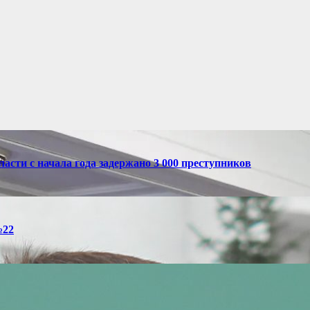
асти с начала года задержано 3 000 преступников
№22