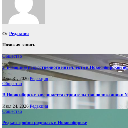
От
Редакция
Похожая запись
Общество
С помощью искусственного интеллекта в Новосибирской обл
Июл 31, 2026
Редакция
Общество
В Новосибирске завершается строительство поликлиники 
Июл 24, 2026
Редакция
Общество
Редкая тройня родилась в Новосибирске