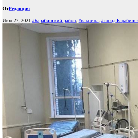
От
Редакция
Июл 27, 2021
#Барабинский район
,
#вакцина
,
#город Барабинс