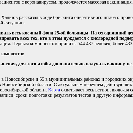
я пациентов с коронавирусом, продолжается массовая вакцинаци
Хальзов рассказал в ходе брифинга оперативного штаба о пров
ой ситуации.
ть весь коечный фонд 25-ой больницы. На сегодняшний день 
зировать всех тех, кто в этом нуждается с кислородной подд
нация. Первым компонентом привиты 544 437 человек, более 43
 комплектов.
анения, для того чтобы дополнительно получать вакцину, н
44 в Новосибирске и 55 в муниципальных районах и городских о
в Новосибирской области. С актуальным перечнем действующих
Новосибирской области.
Карта
охватывает весь регион, включая с
записи, сроки подготовки результатов тестов и другую информа