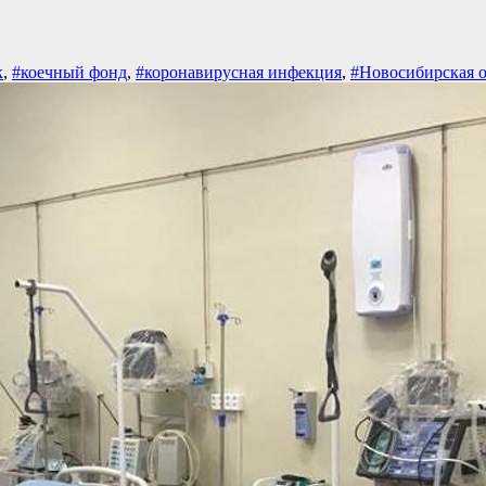
к
,
#коечный фонд
,
#коронавирусная инфекция
,
#Новосибирская о