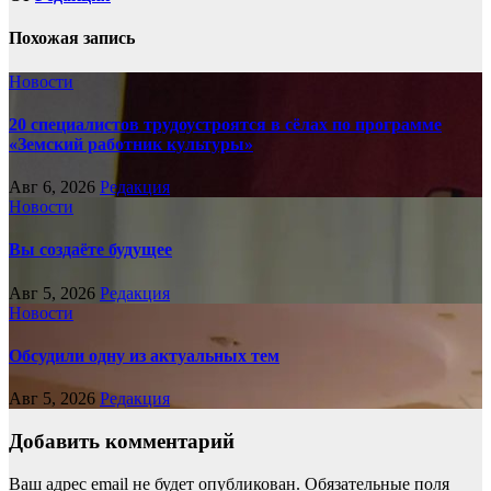
Похожая запись
Новости
20 специалистов трудоустроятся в сёлах по программе
«Земский работник культуры»
Авг 6, 2026
Редакция
Новости
Вы создаёте будущее
Авг 5, 2026
Редакция
Новости
Обсудили одну из актуальных тем
Авг 5, 2026
Редакция
Добавить комментарий
Ваш адрес email не будет опубликован.
Обязательные поля