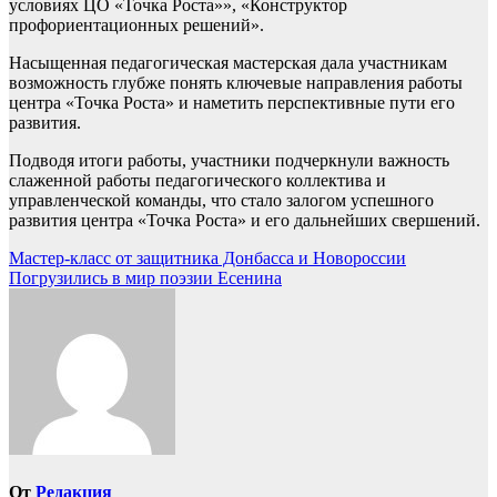
условиях ЦО «Точка Роста»», «Конструктор
профориентационных решений».
Насыщенная педагогическая мастерская дала участникам
возможность глубже понять ключевые направления работы
центра «Точка Роста» и наметить перспективные пути его
развития.
Подводя итоги работы, участники подчеркнули важность
слаженной работы педагогического коллектива и
управленческой команды, что стало залогом успешного
развития центра «Точка Роста» и его дальнейших свершений.
Навигация
Мастер-класс от защитника Донбасса и Новороссии
Погрузились в мир поэзии Есенина
по
записям
От
Редакция