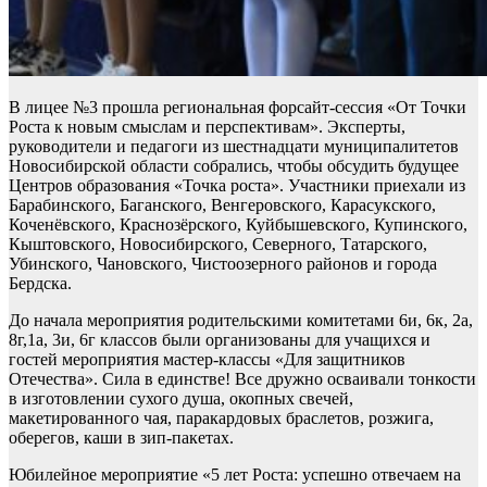
В лицее №3 прошла региональная форсайт-сессия «От Точки
Роста к новым смыслам и перспективам». Эксперты,
руководители и педагоги из шестнадцати муниципалитетов
Новосибирской области собрались, чтобы обсудить будущее
Центров образования «Точка роста». Участники приехали из
Барабинского, Баганского, Венгеровского, Карасукского,
Коченёвского, Краснозёрского, Куйбышевского, Купинского,
Кыштовского, Новосибирского, Северного, Татарского,
Убинского, Чановского, Чистоозерного районов и города
Бердска.
До начала мероприятия родительскими комитетами 6и, 6к, 2а,
8г,1а, 3и, 6г классов были организованы для учащихся и
гостей мероприятия мастер-классы «Для защитников
Отечества». Сила в единстве! Все дружно осваивали тонкости
в изготовлении сухого душа, окопных свечей,
макетированного чая, паракардовых браслетов, розжига,
оберегов, каши в зип-пакетах.
Юбилейное мероприятие «5 лет Роста: успешно отвечаем на