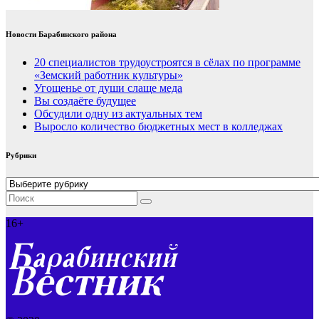
Новости Барабинского района
20 специалистов трудоустроятся в сёлах по программе
«Земский работник культуры»
Угощенье от души слаще меда
Вы создаёте будущее
Обсудили одну из актуальных тем
Выросло количество бюджетных мест в колледжах
Рубрики
Рубрики
16+