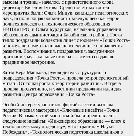
вызовы и тренды» началось с приветственного слова
директора Евгения Гутова. Среди почетных гостей
мероприятия были: Ольга Мицук, кандидат педагогических
наук, исполняющая обязанности заведующего кафедрой
политехнического и технологического образования
НИПКиПРО, и Ольга Бурлуцкая, начальник управления
образования администрации Барабинского района. Гости
тепло поздравили коллектив лицея с юбилеем «Точки Роста»
и пожелали наметить новые перспективные направления
развития. Воспоминания, поздравления, заслуженное
признание, музыкальные номера — все это создавало
праздничное настроение.
Затем Вера Машкова, руководитель структурного
подразделения «Точка Роста», провела ретроперспективный
митап «От точки роста к территории развития». Встреча
прошла продуктивно, и участники предложили идеи для
развития Центра образования «Точка Роста».
Особый интерес участников форсайт-сессии вызвала
педагогическая мастерская «Ключевые инсайты «Точки
Роста». В рамках этой мастерской были представлены
следующие инсайты: «Инженерное образование — ключ к
технологическому лидерству», «По страницам Науки
Побеждать», «Технологическая подготовка школьников в