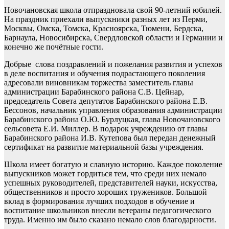
Новочановская школа отпраздновала свой 90-летний юбилей.
На праздник приехали выпускники разных лет из Перми,
Москвы, Омска, Томска, Красноярска, Тюмени, Бердска,
Барнаула, Новосибирска, Свердловской области и Германии и
конечно же почётные гости.
Добрые слова поздравлений и пожелания развития и успехов
в деле воспитания и обучения подрастающего поколения
адресовали виновникам торжества заместитель главы
администрации Барабинского района С.В. Цейнар,
председатель Совета депутатов Барабинского района Е.В.
Бессонов, начальник управления образования администрации
Барабинского района О.Ю. Бурлуцкая, глава Новочановского
сельсовета Е.И. Миллер. В подарок учреждению от главы
Барабинского района И.В. Кутепова был передан денежный
сертификат на развитие материальной базы учреждения.
Школа имеет богатую и славную историю. Каждое поколение
выпускников может гордиться тем, что среди них немало
успешных руководителей, представителей науки, искусства,
общественников и просто хороших тружеников. Большой
вклад в формирования лучших подходов в обучение и
воспитание школьников внесли ветераны педагогического
труда. Именно им было сказано немало слов благодарности.