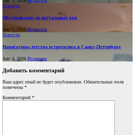
Авг 5, 2026
Редакция
Новости
Обсудили одну из актуальных тем
Авг 5, 2026
Редакция
Новости
Навигаторы детства встретились в Санкт-Петербурге
Авг 4, 2026
Редакция
Добавить комментарий
Ваш адрес email не будет опубликован.
Обязательные поля
помечены
*
Комментарий
*