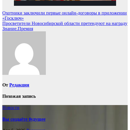
Навигация
Охотники заключили первые онлайн-договоры в приложении
«Госключ»
по
Просветители Новосибирской области претендуют на награду
записям
Знание.Премия
От
Редакция
Похожая запись
Новости
Вы создаёте будущее