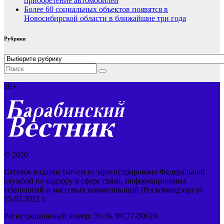
приобретение автомобилей
Более 60 социальных объектов появятся в
Новосибирской области в ближайшие три года
Рубрики
Рубрики
16+
© 2020
Сетевое издание barvest.ru зарегистрировано Федеральной
службой по надзору в сфере связи, информационных
технологий и массовых коммуникаций (Роскомнадзор) от
15.03.2021 г.
Регистрационный номер: Эл № ФС77-80619.