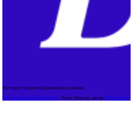
Интернет издание Барабинского района
Сайт работает на WordPress
|
Тема: Newsup, автор
Themeansar