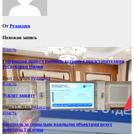
От
Редакция
Похожая запись
Власть
Губернатор провел рабочую встречу с представителями
Республики Индия
Июл 23, 2026
Редакция
Власть
Усилят защиту
Июл 17, 2026
Редакция
Власть
Контроль за социально важными объектами ведут
депутаты Госдумы