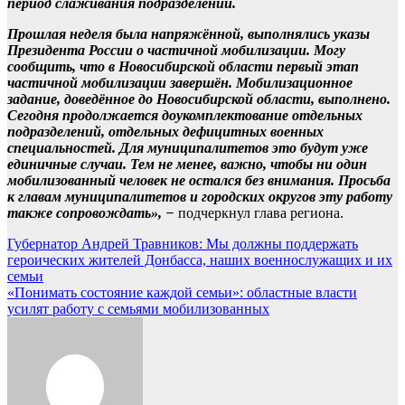
период слаживания подразделений.
Прошлая неделя была напряжённой, выполнялись указы
Президента России о частичной мобилизации. Могу
сообщить, что в Новосибирской области первый этап
частичной мобилизации завершён. Мобилизационное
задание, доведённое до Новосибирской области, выполнено.
Сегодня продолжается доукомплектование отдельных
подразделений, отдельных дефицитных военных
специальностей. Для муниципалитетов это будут уже
единичные случаи. Тем не менее, важно, чтобы ни один
мобилизованный человек не остался без внимания. Просьба
к главам муниципалитетов и городских округов эту работу
также сопровождать», −
подчеркнул глава региона.
Навигация
Губернатор Андрей Травников: Мы должны поддержать
героических жителей Донбасса, наших военнослужащих и их
по
семьи
записям
«Понимать состояние каждой семьи»: областные власти
усилят работу с семьями мобилизованных