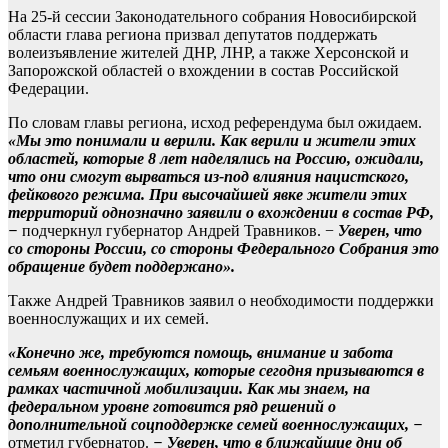
На 25-й сессии Законодательного собрания Новосибирской
области глава региона призвал депутатов поддержать
волеизъявление жителей ДНР, ЛНР, а также Херсонской и
Запорожской областей о вхождении в состав Российской
Федерации.
По словам главы региона, исход референдума был ожидаем.
«Мы это понимали и верили. Как верили и жители этих
областей, которые 8 лет наделялись на Россию, ожидали,
что они смогут вырваться из-под влияния нацистского,
фейкового режима. При высочайшей явке жители этих
территорий однозначно заявили о вхождении в состав РФ,
−
подчеркнул губернатор Андрей Травников. −
Уверен, что
со стороны России, со стороны Федерального Собрания это
обращение будет поддержано».
Также Андрей Травников заявил о необходимости поддержки
военнослужащих и их семей.
«Конечно же, требуются помощь, внимание и забота
семьям военнослужащих, которые сегодня призываются в
рамках частичной мобилизации. Как мы знаем, на
федеральном уровне готовится ряд решений о
дополнительной соцподдержке семей военнослужащих, −
отметил губернатор.
− Уверен, что в ближайшие дни об