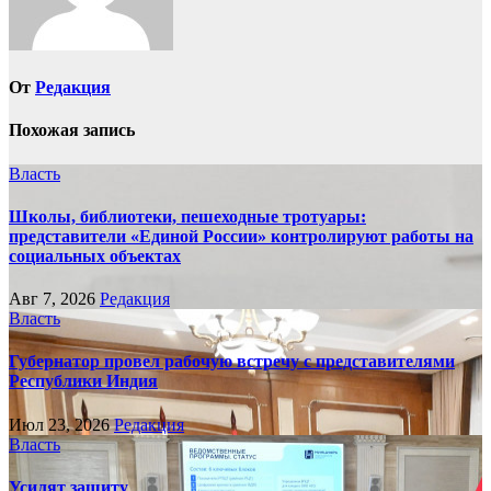
От
Редакция
Похожая запись
Власть
Школы, библиотеки, пешеходные тротуары:
представители «Единой России» контролируют работы на
социальных объектах
Авг 7, 2026
Редакция
Власть
Губернатор провел рабочую встречу с представителями
Республики Индия
Июл 23, 2026
Редакция
Власть
Усилят защиту