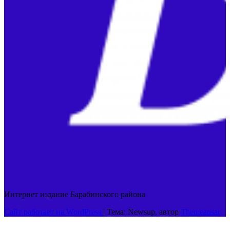
Интернет издание Барабинского района
Сайт работает на WordPress
|
Тема: Newsup, автор
Themeansar