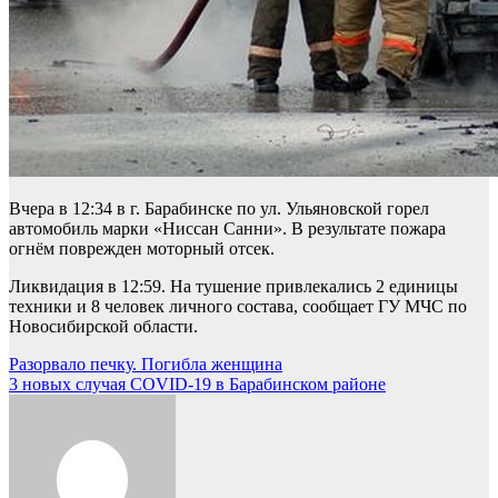
Вчера в 12:34 в г. Барабинске по ул. Ульяновской горел
автомобиль марки «Ниссан Санни». В результате пожара
огнём поврежден моторный отсек.
Ликвидация в 12:59. На тушение привлекались 2 единицы
техники и 8 человек личного состава, сообщает ГУ МЧС по
Новосибирской области.
Навигация
Разорвало печку. Погибла женщина
3 новых случая COVID-19 в Барабинском районе
по
записям