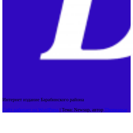
Интернет издание Барабинского района
Сайт работает на WordPress
|
Тема: Newsup, автор
Themeansar