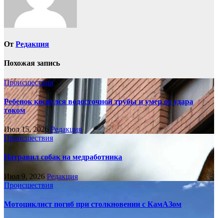
От
Редакция
Похожая запись
Происшествия
Ребенок коснулся водосточной трубы и умер от удара
током
Июл 15, 2026
Редакция
Происшествия
Натравил собак на медработника
Июл 9, 2026
Редакция
Происшествия
Мотоциклист погиб при столкновении с КамАЗом