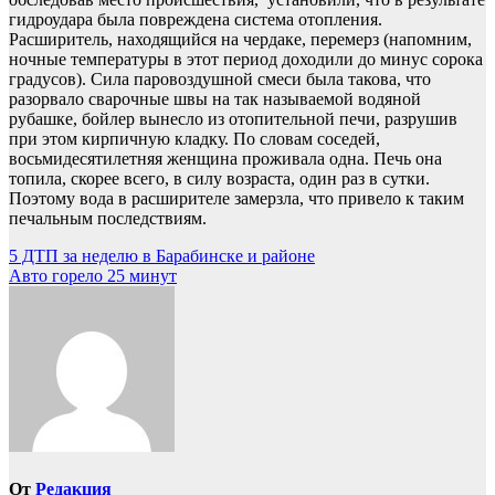
гидроудара была повреждена система отопления.
Расширитель, находящийся на чердаке, перемерз (напомним,
ночные температуры в этот период доходили до минус сорока
градусов). Сила паровоздушной смеси была такова, что
разорвало сварочные швы на так называемой водяной
рубашке, бойлер вынесло из отопительной печи, разрушив
при этом кирпичную кладку. По словам соседей,
восьмидесятилетняя женщина проживала одна. Печь она
топила, скорее всего, в силу возраста, один раз в сутки.
Поэтому вода в расширителе замерзла, что привело к таким
печальным последствиям.
Навигация
5 ДТП за неделю в Барабинске и районе
Авто горело 25 минут
по
записям
От
Редакция