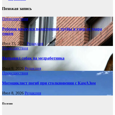
Похожая запись
Происшествия
Ребенок коснулся водосточной трубы и умер от удара
током
Июл 15, 2026
Редакция
Происшествия
Натравил собак на медработника
Июл 9, 2026
Редакция
Происшествия
Мотоциклист погиб при столкновении с КамАЗом
Июл 8, 2026
Редакция
Полезно