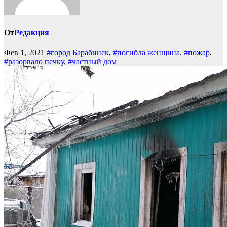
От
Редакция
Фев 1, 2021
#город Барабинск
,
#погибла женщина
,
#пожар
,
#разорвало печку
,
#частный дом