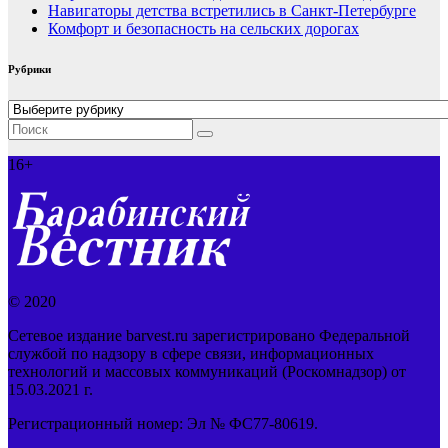
Навигаторы детства встретились в Санкт-Петербурге
Комфорт и безопасность на сельских дорогах
Рубрики
Рубрики
16+
© 2020
Сетевое издание barvest.ru зарегистрировано Федеральной
службой по надзору в сфере связи, информационных
технологий и массовых коммуникаций (Роскомнадзор) от
15.03.2021 г.
Регистрационный номер: Эл № ФС77-80619.