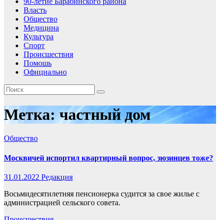
90-летие Барабинского района
Власть
Общество
Медицина
Культура
Спорт
Происшествия
Помошь
Официально
Метка:
частный дом
Общество
Москвичей испортил квартирный вопрос, зюзинцев тоже?
31.01.2022
Редакция
Восьмидесятилетняя пенсионерка судится за свое жилье с
администрацией сельского совета.
Происшествия