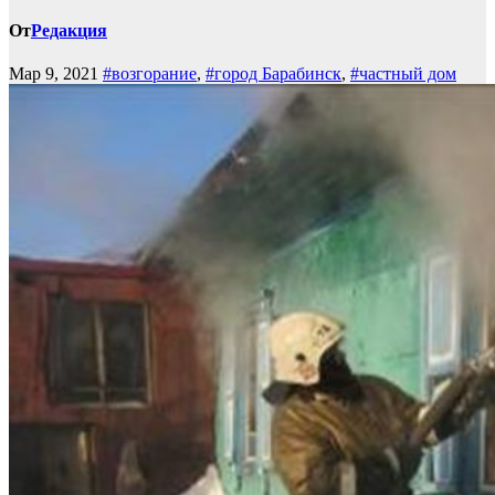
От
Редакция
Мар 9, 2021
#возгорание
,
#город Барабинск
,
#частный дом