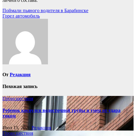
личного состава.
Навигация
Поймали пьяного водителя в Барабинске
Горел автомобиль
по
записям
От
Редакция
Похожая запись
Происшествия
Ребенок коснулся водосточной трубы и умер от удара
током
Июл 15, 2026
Редакция
Происшествия