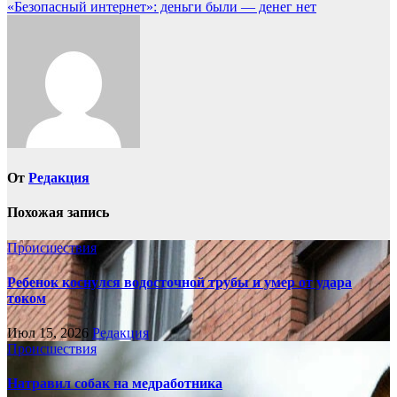
«Безопасный интернет»: деньги были — денег нет
по
записям
От
Редакция
Похожая запись
Происшествия
Ребенок коснулся водосточной трубы и умер от удара
током
Июл 15, 2026
Редакция
Происшествия
Натравил собак на медработника