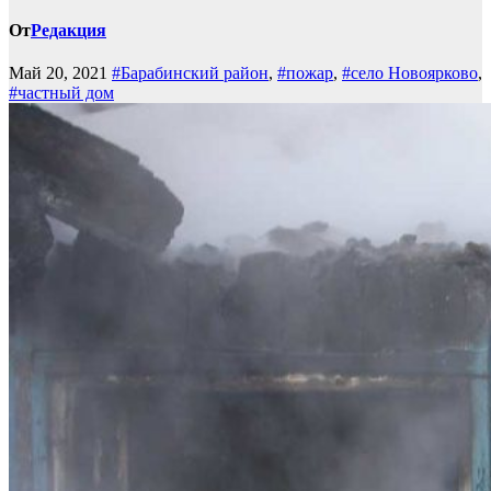
От
Редакция
Май 20, 2021
#Барабинский район
,
#пожар
,
#село Новоярково
,
#частный дом