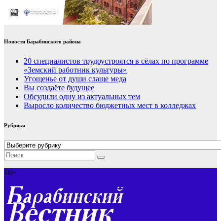
Новости Барабинского района
20 специалистов трудоустроятся в сёлах по программе
«Земский работник культуры»
Угощенье от души слаще меда
Вы создаёте будущее
Обсудили одну из актуальных тем
Выросло количество бюджетных мест в колледжах
Рубрики
Рубрики
16+