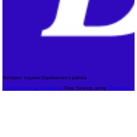
Интернет издание Барабинского района
Сайт работает на WordPress
|
Тема: Newsup, автор
Themeansar