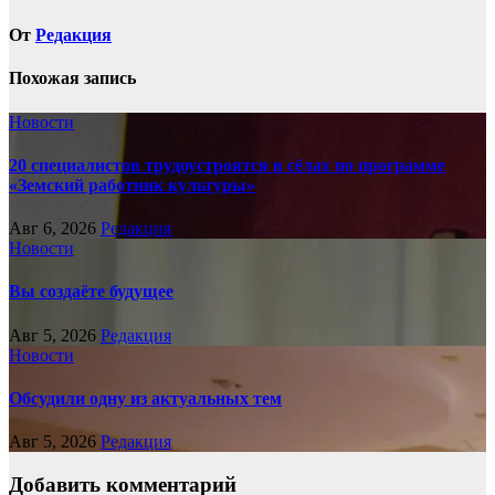
От
Редакция
Похожая запись
Новости
20 специалистов трудоустроятся в сёлах по программе
«Земский работник культуры»
Авг 6, 2026
Редакция
Новости
Вы создаёте будущее
Авг 5, 2026
Редакция
Новости
Обсудили одну из актуальных тем
Авг 5, 2026
Редакция
Добавить комментарий