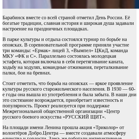
Барабинск вместе со всей страной отметил День России. Её
богатые традиции, славная история и широкая душа задавали
настроение на праздничных площадках.
В парке культуры и отдыха состоялся турнир по борьбе на
опоясках. В соревновательной программе приняли участие
три команды: «Ермак» лицей 3, «Вымпел» ЦКиД, команда
МКУ «ФК и С». Параллельно состоялась молодецкая
эстафета, которая включала в себя перетягивание каната,
ходьбу на ходулях, командные отжимания, переталкивание
палки, бои на бревнах.
Стоит отметить, что борьба на опоясках — яркое проявление
культуры русского старожильческого населения. В 1930 — 60-
е годы она вышла из употребления и была забыта. В наши дни
это состязание возрождается, приобретает известность и
популярность. Проект реализуется при поддержке
Межрегиональной общественной организации «Центр
русского боевого искусства «РУССКИЙ ЩИТ».
На площади имени Ленина прошла акция «Триколор» от
волонтёров Добро.Центра — вместе создавали атмосферу
единства и гордости. Здесь же работали интерактивные