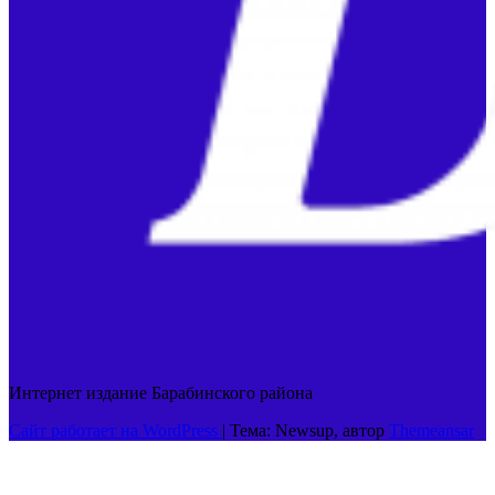
Интернет издание Барабинского района
Сайт работает на WordPress
|
Тема: Newsup, автор
Themeansar