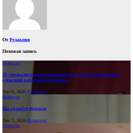
От
Редакция
Похожая запись
Новости
20 специалистов трудоустроятся в сёлах по программе
«Земский работник культуры»
Авг 6, 2026
Редакция
Новости
Вы создаёте будущее
Авг 5, 2026
Редакция
Новости