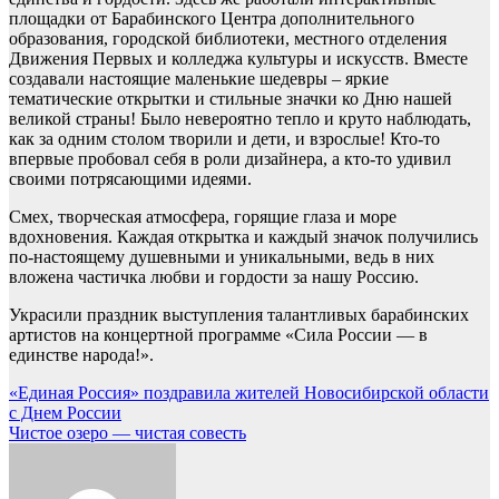
площадки от Барабинского Центра дополнительного
образования, городской библиотеки, местного отделения
Движения Первых и колледжа культуры и искусств. Вместе
создавали настоящие маленькие шедевры – яркие
тематические открытки и стильные значки ко Дню нашей
великой страны! Было невероятно тепло и круто наблюдать,
как за одним столом творили и дети, и взрослые! Кто-то
впервые пробовал себя в роли дизайнера, а кто-то удивил
своими потрясающими идеями.
Смех, творческая атмосфера, горящие глаза и море
вдохновения. Каждая открытка и каждый значок получились
по-настоящему душевными и уникальными, ведь в них
вложена частичка любви и гордости за нашу Россию.
Украсили праздник выступления талантливых барабинских
артистов на концертной программе «Сила России — в
единстве народа!».
Навигация
«Единая Россия» поздравила жителей Новосибирской области
с Днем России
по
Чистое озеро — чистая совесть
записям