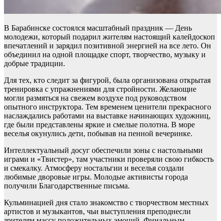
В Барабинске состоялся масштабный праздник — День
молодежи, который подарил жителям настоящий калейдоскоп
впечатлений и зарядил позитивной энергией на все лето. Он
объединил на одной площадке спорт, творчество, музыку и
добрые традиции.
Для тех, кто следит за фигурой, была организована открытая
тренировка с упражнениями для стройности. Желающие
могли размяться на свежем воздухе под руководством
опытного инструктора. Тем временем ценители прекрасного
наслаждались работами на выставке начинающих художниц,
где были представлены яркие и смелые полотна. В море
веселья окунулись дети, побывав на пенной вечеринке.
Интеллектуальный досуг обеспечили зоны с настольными
играми и «Твистер», там участники проверяли свою гибкость
и смекалку. Атмосферу ностальгии и веселья создали
любимые дворовые игры. Молодые активисты города
получили Благодарственные письма.
Кульминацией дня стало знакомство с творчеством местных
артистов и музыкантов, чьи выступления преподнесли
зрителям массу положительных эмоций. Финальным