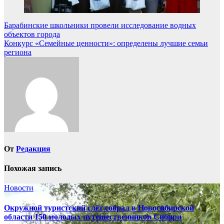
Навигация
Барабинские школьники провели исследование водных
объектов города
по
Конкурс «Семейные ценности»: определены лучшие семьи
записям
региона
От
Редакция
Похожая запись
Новости
Окружной туристский слёт собрал в Новосибирской
области 150 молодых путешественников Сибири