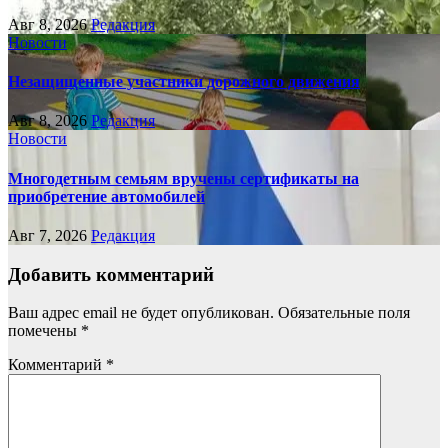
Авг 8, 2026
Редакция
Новости
Незащищенные участники дорожного движения
Авг 8, 2026
Редакция
Новости
Многодетным семьям вручены сертификаты на
приобретение автомобилей
Авг 7, 2026
Редакция
Добавить комментарий
Ваш адрес email не будет опубликован.
Обязательные поля
помечены
*
Комментарий
*