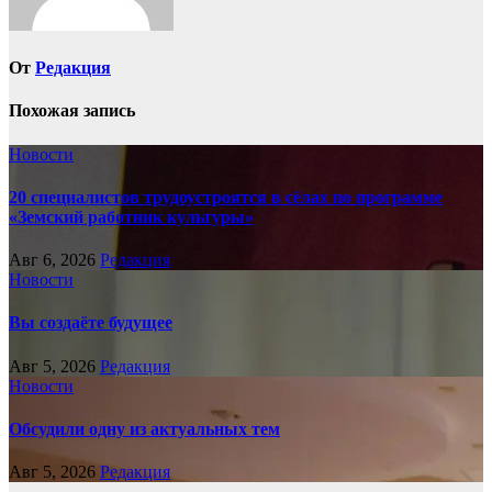
От
Редакция
Похожая запись
Новости
20 специалистов трудоустроятся в сёлах по программе
«Земский работник культуры»
Авг 6, 2026
Редакция
Новости
Вы создаёте будущее
Авг 5, 2026
Редакция
Новости
Обсудили одну из актуальных тем
Авг 5, 2026
Редакция