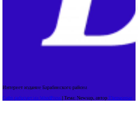
Интернет издание Барабинского района
Сайт работает на WordPress
|
Тема: Newsup, автор
Themeansar