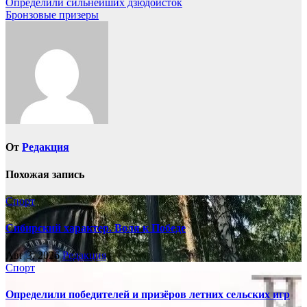
Навигация
Определили сильнейших дзюдоисток
Бронзовые призеры
по
записям
От
Редакция
Похожая запись
Спорт
Сибирский характер. Воля к Победе
Авг 3, 2026
Редакция
Спорт
Определили победителей и призёров летних сельских игр