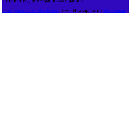
Интернет издание Барабинского района
Сайт работает на WordPress
|
Тема: Newsup, автор
Themeansar