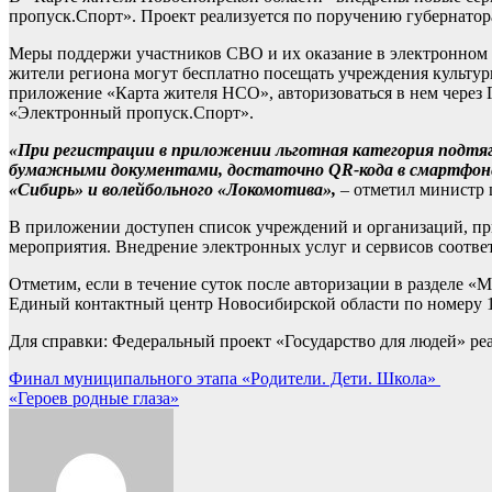
пропуск.Спорт». Проект реализуется по поручению губернатор
Меры поддержи участников СВО и их оказание в электронном в
жители региона могут бесплатно посещать учреждения культу
приложение «Карта жителя НСО», авторизоваться в нем через Г
«Электронный пропуск.Спорт».
«При регистрации в приложении льготная категория подтя
бумажными документами, достаточно QR-кода в смартфоне. 
«Сибирь» и волейбольного «Локомотива»,
– отметил министр 
В приложении доступен список учреждений и организаций, пр
мероприятия. Внедрение электронных услуг и сервисов соотве
Отметим, если в течение суток после авторизации в разделе «
Единый контактный центр Новосибирской области по номеру 1
Для справки: Федеральный проект «Государство для людей» ре
Навигация
Финал муниципального этапа «Родители. Дети. Школа»
«Героев родные глаза»
по
записям