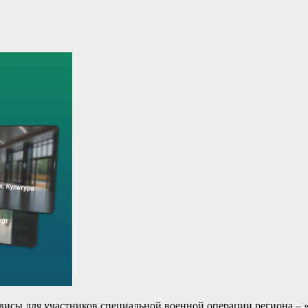
висы для участников специальной военной операции региона –