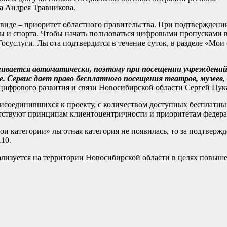
а Андрея Травникова.
иде – приоритет областного правительства. При подтверждении
ры и спорта. Чтобы начать пользоваться цифровыми пропусками
осуслуги. Льгота подтвердится в течение суток, в разделе «Мо
гивается автоматически, поэтому при посещении учреждени
Сервис дает право бесплатного посещения театров, музеев, 
цифрового развития и связи Новосибирской области Сергей Цук
исоединившихся к проекту, с количеством доступных бесплатны
тствуют принципам клиентоцентричности и приоритетам федерал
Мои категории» льготная категория не появилась, то за подтвер
10.
ализуется на территории Новосибирской области в целях повышен