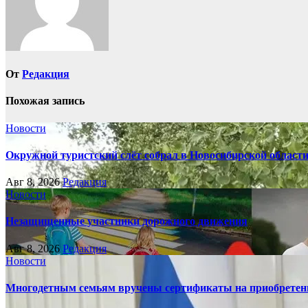
От
Редакция
Похожая запись
Новости
Окружной туристский слёт собрал в Новосибирской област
Авг 8, 2026
Редакция
Новости
Незащищенные участники дорожного движения
Авг 8, 2026
Редакция
Новости
Многодетным семьям вручены сертификаты на приобретен