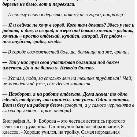
деревне не было, вот и переехали.
— А почему снова в деревню, почему не в город, например?
— Я и сейчас не хочу в город. Кого там делать? Здесь у нас и
работа, и дом, и огород, и озеро под боком: хочешь – рыбачь,
хочешь – просто отдыхай, купайся, загорай. Лес рядом –
пожалуйста, грибы, ягоды.
— В городе возможностей больше, больница та же, врачи…
— Так у нас тут своя участковая больница под боком
имеется. Да и не болею я. Некогда болеть.
— Устали, поди, за столько лет на технике трудиться? Чай,
не молоденький уже, семьдесят как-никак.
— Наоборот, я на работе отдыхаю. Дома жена: то одно
сделай, то другое, это принеси, это унеси. Одни хлопоты.
Вот и бегу на работу бегом
(говорит, а у самого чертенята в
глазах прыгают – прим. автора).
Биография А. Ф. Боброва – это честная летопись простого
сельского труженика. Он получил базовое образование, 8
классов. «Хорошо учился, на тройку. Самая нормальная