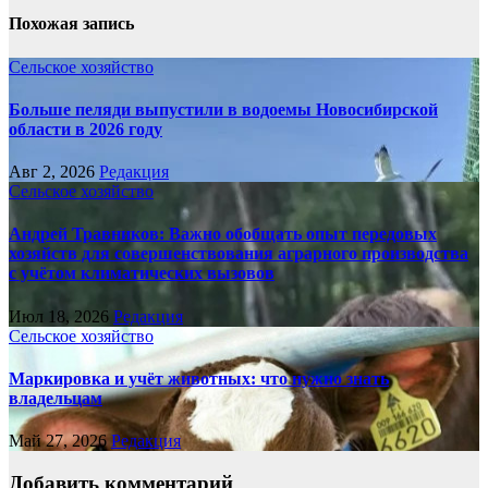
Похожая запись
Сельское хозяйство
Больше пеляди выпустили в водоемы Новосибирской
области в 2026 году
Авг 2, 2026
Редакция
Сельское хозяйство
Андрей Травников: Важно обобщать опыт передовых
хозяйств для совершенствования аграрного производства
с учётом климатических вызовов
Июл 18, 2026
Редакция
Сельское хозяйство
Маркировка и учёт животных: что нужно знать
владельцам
Май 27, 2026
Редакция
Добавить комментарий