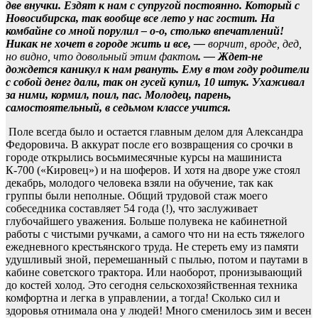
две внучки. Ездят к нам с супругой постоянно. Который с
Новосибирска, так вообще все лето у нас гостит. На
комбайне со мной порулил – о-о, столько впечатлений!
Никак не хочет в городе жить и все, —
ворчит, вроде, дед,
но видно, что довольный этим фактом
. — Ждет-не
дождется каникул к нам рвануть. Ему в том году родители
с собой денег дали, так он гусей купил, 10 штук. Ухаживал
за ними, кормил, поил, пас. Молодец, парень,
самостоятельный, в седьмом классе учится.
Поле всегда было и остается главным делом для Александра
Федоровича. В аккурат после его возвращения со срочки в
городе открылись восьмимесячные курсы на машиниста
К-700 («Кировец») и на шоферов. И хотя на дворе уже стоял
декабрь, молодого человека взяли на обучение, так как
группы были неполные. Общий трудовой стаж моего
собеседника составляет 54 года (!), что заслуживает
глубочайшего уважения. Больше полувека не кабинетной
работы с чистыми ручками, а самого что ни на есть тяжелого
ежедневного крестьянского труда. Не стереть ему из памяти
удушливый зной, перемешанный с пылью, потом и паутами в
кабине советского трактора. Или наоборот, пронизывающий
до костей холод. Это сегодня сельскохозяйственная техника
комфортна и легка в управлении, а тогда! Сколько сил и
здоровья отнимала она у людей! Много сменилось зим и весен