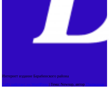
Интернет издание Барабинского района
Сайт работает на WordPress
|
Тема: Newsup, автор
Themeansar