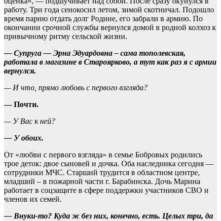
оценка», — подшучивает над собой. После сразу окунулся в
работу. Три года сенокосил летом, зимой скотничал. Подошло
время парню отдать долг Родине, его забрали в армию. По
окончании срочной службы вернулся домой в родной колхоз к
привычному ритму сельской жизни.
— Супруга — Эрна Эдуардовна – сама тополевская,
работала в магазине в Староярково, а тут как раз я с армии
вернулся.
— И что, прямо любовь с первого взгляда?
— Почти.
— У Вас к ней?
— У обоих.
От «любви с первого взгляда» в семье Бобровых родились
трое деток: двое сыновей и дочка. Оба наследника сегодня —
сотрудники МЧС. Старший трудится в областном центре,
младший – в пожарной части г. Барабинска. Дочь Марина
работает в соцзащите в сфере поддержки участников СВО и
членов их семей.
— Внуки-то? Куда ж без них, конечно, есть. Целых три, да