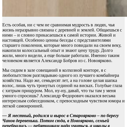
Есть особая, ни с чем не сравнимая мудрость в людях, чья
жизнь неразрывно связана с деревней и землей. Общаешься с
ними – и словно прикасаешься к самой истории. Живой и
настоящей. Особенно ценны беседы с представителями
старшего поколения, которые много повидали на своем веку,
накопили колоссальный опыт и знают цену труду. Долго
жили, много видели, а еще больше работали. Именно таким
человеком является Александр Бобров из с. Новоярково.
Мы сидим в зале совещаний в колхозной конторе, я с
любопытством разглядываю одного из лучшего комбайнера
хозяйства. Надо же, семьдесят лет, а на голове целая шапка
волос, лишь чуть тронутых сединой на висках. Голубые глаза
с хитрым прищуром. Мол, ну-ну, давай, что ты там у меня
умного спросишь? Александр Федорович оказался весьма
интересным собеседником, с превосходным чувством юмора и
легкой самоиронией.
— Я местный, родился и вырос в Староярково – по берегу
Чанов деревенька. Потом сюда, в Новоярково, семьей
перебрались — ребятишкам надо учиться, а школы в