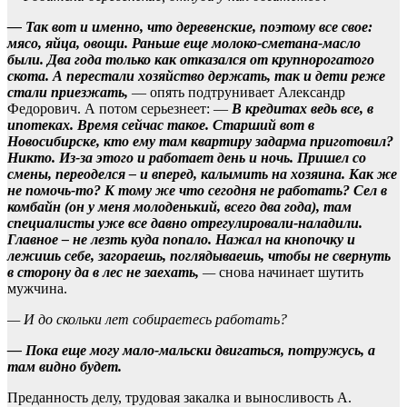
— Так вот и именно, что деревенские, поэтому все свое:
мясо, яйца, овощи. Раньше еще молоко-сметана-масло
были. Два года только как отказался от крупнорогатого
скота. А перестали хозяйство держать, так и дети реже
стали приезжать,
— опять подтрунивает Александр
Федорович. А потом серьезнеет: —
В кредитах ведь все, в
ипотеках. Время сейчас такое. Старший вот в
Новосибирске, кто ему там квартиру задарма приготовил?
Никто. Из-за этого и работает день и ночь. Пришел со
смены, переоделся – и вперед, калымить на хозяина. Как же
не помочь-то? К тому же что сегодня не работать? Сел в
комбайн (он у меня молоденький, всего два года), там
специалисты уже все давно отрегулировали-наладили.
Главное – не лезть куда попало. Нажал на кнопочку и
лежишь себе, загораешь, поглядываешь, чтобы не свернуть
в сторону да в лес не заехать,
—
снова начинает шутить
мужчина.
— И до скольки лет собираетесь работать?
— Пока еще могу мало-мальски двигаться, потружусь, а
там видно будет.
Преданность делу, трудовая закалка и выносливость А.