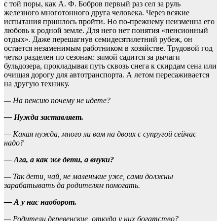
с той поры, как А. Ф. Бобров первый раз сел за руль
железного многотонного друга человека. Через всякие
испытания пришлось пройти. Но по-прежнему неизменна его
любовь к родной земле. Для него нет понятия «пенсионный
отдых». Даже перешагнув семидесятилетний рубеж, он
остается незаменимым работником в хозяйстве. Трудовой год
четко разделен по сезонам: зимой садится за рычаги
бульдозера, прокладывая путь сквозь снега к скирдам сена или
очищая дорогу для автотранспорта. А летом пересаживается
на другую технику.
— На пенсию почему не идете?
— Нужда заставляет.
— Какая нужда, много ли вам на двоих с супругой сейчас
надо?
— Ага, а как же дети, а внуки?
— Так дети, чай, не маленькие уже, сами должны
зарабатывать да родителям помогать.
— А у нас наоборот.
— Родители деревенские, откуда у них богатство?